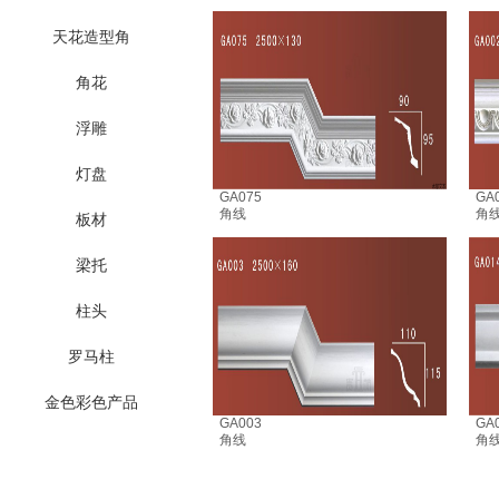
天花造型角
角花
浮雕
灯盘
GA075
GA
角线
角
板材
梁托
柱头
罗马柱
金色彩色产品
GA003
GA
角线
角